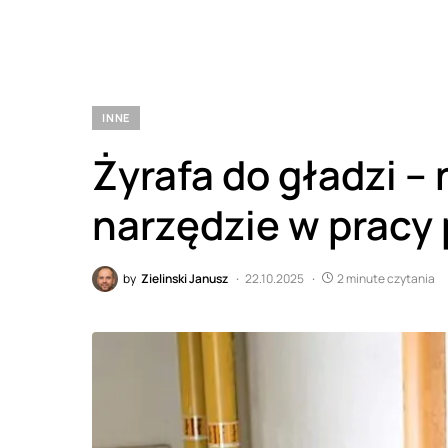
INNE
Żyrafa do gładzi –
narzędzie w pracy
by
Zielinski Janusz
22.10.2025
2 minute czytania