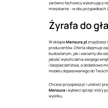
zarówno fachowcy wykonujący reg
mieszkanie – w obu przypadkach ż
Żyrafa do gł
W sklepie
Mensura.pl
znajdziesz 
producentów. Oferta obejmuje z
budowlanym, jak i warianty dla o
jakość wykończenia swojego wnęt
i bezpieczeństwa, a dodatkowo m
modelu dopasowanego do Twoich 
Chcesz przyspieszyć i ułatwić p
Mensura
i wybierz sprzęt, który 
wysiłku.