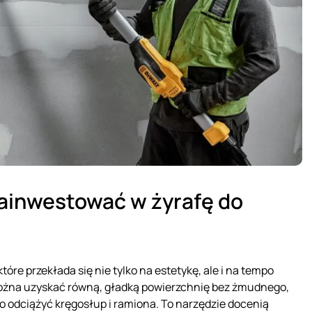
ainwestować w żyrafę do
które przekłada się nie tylko na estetykę, ale i na tempo
j można uzyskać równą, gładką powierzchnię bez żmudnego,
o odciążyć kręgosłup i ramiona. To narzędzie docenią