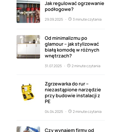
Jak regulować ogrzewanie
podłogowe?
29.09.2025
3 minute czytania
Od minimalizmu po
glamour – jak stylizować
białą komodę w różnych
wnętrzach?
31.07.2025
2 minute czytania
Zgrzewarka do rur –
niezastąpione narzędzie
przy budowie instalacji z
PE
04.04.2025
2 minute czytania
Czy wynajem firmy od