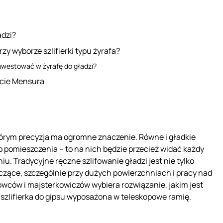
adzi?
zy wyborze szlifierki typu żyrafa?
nwestować w żyrafę do gładzi?
rcie Mensura
tórym precyzja ma ogromne znaczenie. Równe i gładkie
 pomieszczenia – to na nich będzie przecież widać każdy
u. Tradycyjne ręczne szlifowanie gładzi jest nie tylko
czące, szczególnie przy dużych powierzchniach i pracy nad
owców i majsterkowiczów wybiera rozwiązanie, jakim jest
a szlifierka do gipsu wyposażona w teleskopowe ramię.