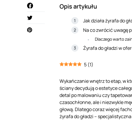
Opis artykułu
Jak działa żyrafa do gł
Na co zwrócić uwagę pr
Dlaczego warto zai
Żyrafa do gładzi w ofe
5
(
1
)
Wykańczanie wnętrz to etap, w k
ściany decydują o estetyce całego
detal po malowaniu czy tapetowani
czasochłonne, ale i niezwykle mę
głową. Dlatego coraz więcej fach
żyrafa do gładzi – specjalistyczn