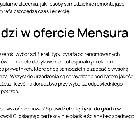
ularne zlecenia, jak i osoby samodzielnie remontujące
yrafa oszczędza czas i energię.
adzi w ofercie Mensura
szeroki wybór szlifierek typu żyrafa od renomowanych
arówno modele dedykowane profesjonalnym ekipom
sób prywatnych, które chcą samodzielnie zadbać o wysoką
rza. Wszystkie urządzenia są sprawdzone pod kątem jakości
ożesz liczyć na doradztwo przy wyborze odpowiedniego
potrzeb.
race wykończeniowe? Sprawdź ofertę
żyraf do gładzi
w
pozwoli Ci osiągnąć perfekcyjnie gładkie ściany bez zbędnego