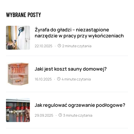
WYBRANE POSTY
Żyrafa do gładzi – niezastąpione
narzędzie w pracy przy wykończeniach
22.10.2025
2 minute czytania
Jaki jest koszt sauny domowej?
16.10.2025
4 minute czytania
Jak regulować ogrzewanie podłogowe?
29.09.2025
3 minute czytania