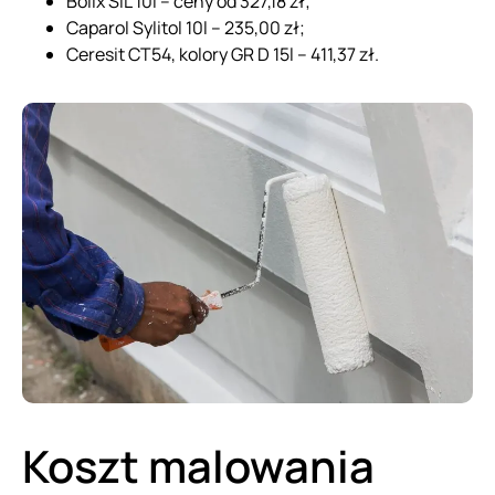
Bolix SIL 10l – ceny od 327,18 zł;
Caparol Sylitol 10l – 235,00 zł;
Ceresit CT54, kolory GR D 15l – 411,37 zł.
Koszt malowania