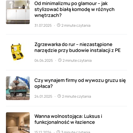
Od minimalizmu po glamour – jak
stylizować białą komodę w różnych
wnętrzach?
31.07.2025
2 minute czytania
Zgrzewarka do rur – niezastąpione
narzędzie przy budowie instalacji z PE
04.04.2025
2 minute czytania
Czy wynajem firmy od wywozu gruzu się
opłaca?
24.01.2025
2 minute czytania
Wanna wolnostojąca: Luksus i
funkcjonalność w łazience
15.12.2024
3 minute czytania