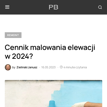
REMONT
Cennik malowania elewacji
w 2024?
by
Zielinski Janusz
16.05.2023
4 minute czytania