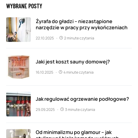
WYBRANE POSTY
Żyrafa do gładzi – niezastąpione
narzędzie w pracy przy wykończeniach
22.10.2025
2 minute czytania
Jaki jest koszt sauny domowej?
16.10.2025
4 minute czytania
Jak regulować ogrzewanie podłogowe?
29.09.2025
3 minute czytania
Od minimalizmu po glamour – jak