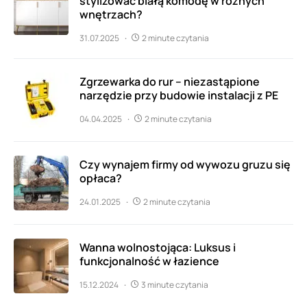
stylizować białą komodę w różnych
wnętrzach?
31.07.2025
2 minute czytania
Zgrzewarka do rur – niezastąpione
narzędzie przy budowie instalacji z PE
04.04.2025
2 minute czytania
Czy wynajem firmy od wywozu gruzu się
opłaca?
24.01.2025
2 minute czytania
Wanna wolnostojąca: Luksus i
funkcjonalność w łazience
15.12.2024
3 minute czytania