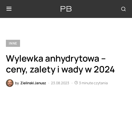
INNE
Wylewka anhydrytowa –
ceny, zalety i wady w 2024
by
Zielinski Janusz
23.08.2023
3 minute czytania