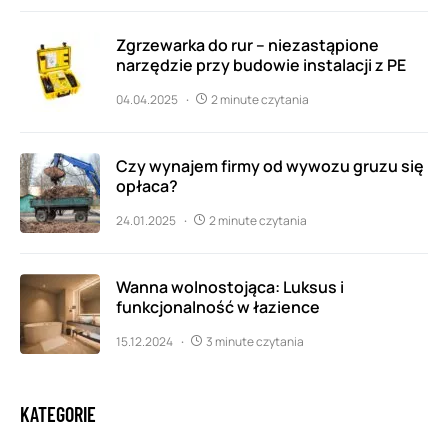
Zgrzewarka do rur – niezastąpione
narzędzie przy budowie instalacji z PE
04.04.2025
2 minute czytania
Czy wynajem firmy od wywozu gruzu się
opłaca?
24.01.2025
2 minute czytania
Wanna wolnostojąca: Luksus i
funkcjonalność w łazience
15.12.2024
3 minute czytania
KATEGORIE