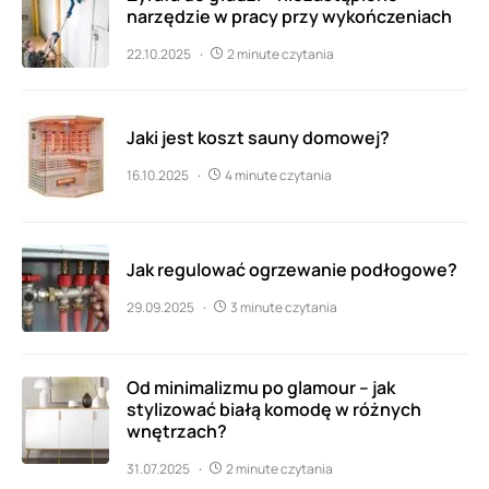
narzędzie w pracy przy wykończeniach
22.10.2025
2 minute czytania
Jaki jest koszt sauny domowej?
16.10.2025
4 minute czytania
Jak regulować ogrzewanie podłogowe?
29.09.2025
3 minute czytania
Od minimalizmu po glamour – jak
stylizować białą komodę w różnych
wnętrzach?
31.07.2025
2 minute czytania