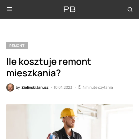
REMONT
Ile kosztuje remont
mieszkania?
by
Zielinski Janusz
10.04.2023
4 minute czytania