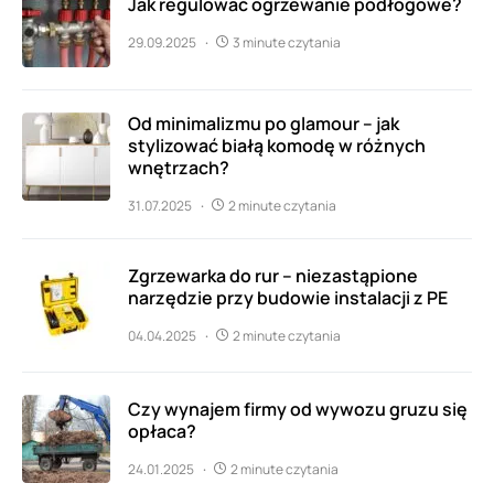
Jak regulować ogrzewanie podłogowe?
29.09.2025
3 minute czytania
Od minimalizmu po glamour – jak
stylizować białą komodę w różnych
wnętrzach?
31.07.2025
2 minute czytania
Zgrzewarka do rur – niezastąpione
narzędzie przy budowie instalacji z PE
04.04.2025
2 minute czytania
Czy wynajem firmy od wywozu gruzu się
opłaca?
24.01.2025
2 minute czytania