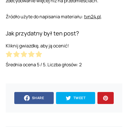
zdecydowanie więcej niż na przedmieściach.
Źródło użyte do napisania materiału:
tvn24.pl
.
Jak przydatny był ten post?
Kliknij gwiazdkę, aby ją ocenić!
Średnia ocena
5
/ 5. Liczba głosów:
2
SHARE
TWEET