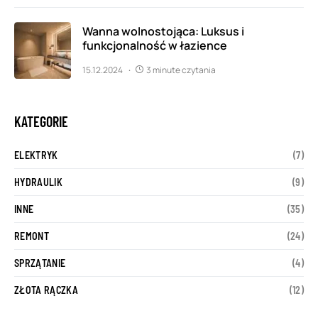
Wanna wolnostojąca: Luksus i
funkcjonalność w łazience
15.12.2024
3 minute czytania
KATEGORIE
ELEKTRYK
(7)
HYDRAULIK
(9)
INNE
(35)
REMONT
(24)
SPRZĄTANIE
(4)
ZŁOTA RĄCZKA
(12)