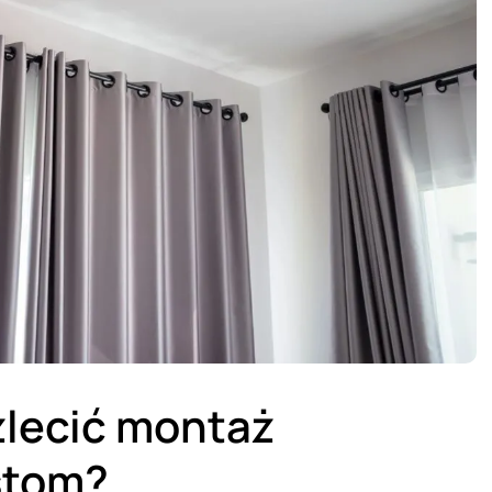
zlecić montaż
stom?