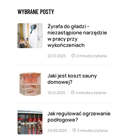
WYBRANE POSTY
Żyrafa do gładzi –
niezastąpione narzędzie
w pracy przy
wykończeniach
22.10.2025
2 minute czytania
Jaki jest koszt sauny
domowej?
16.10.2025
4 minute czytania
Jak regulować ogrzewanie
podłogowe?
29.09.2025
3 minute czytania