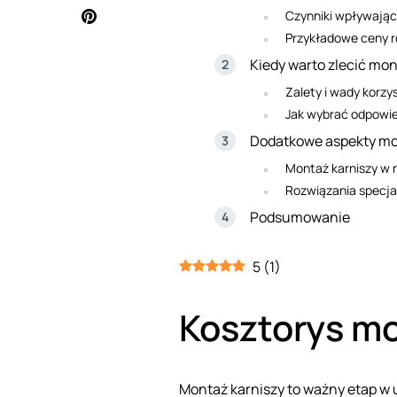
Czynniki wpływają
Przykładowe ceny r
Kiedy warto zlecić mo
Zalety i wady korzy
Jak wybrać odpowi
Dodatkowe aspekty mo
Montaż karniszy w 
Rozwiązania specjal
Podsumowanie
5
(
1
)
Kosztorys mo
Montaż karniszy to ważny etap w