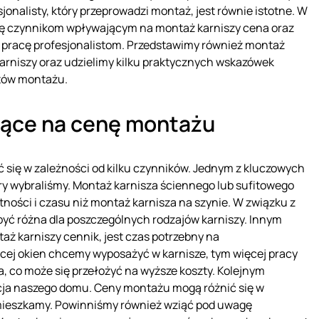
sjonalisty, który przeprowadzi montaż, jest równie istotne. W
się czynnikom wpływającym na montaż karniszy cena oraz
ę pracę profesjonalistom. Przedstawimy również montaż
arniszy oraz udzielimy kilku praktycznych wskazówek
tów montażu.
jące na cenę montażu
 się w zależności od kilku czynników. Jednym z kluczowych
óry wybraliśmy. Montaż karnisza ściennego lub sufitowego
ści i czasu niż montaż karnisza na szynie. W związku z
yć różna dla poszczególnych rodzajów karniszy. Innym
aż karniszy cennik, jest czas potrzebny na
cej okien chcemy wyposażyć w karnisze, tym więcej pracy
, co może się przełożyć na wyższe koszty. Kolejnym
acja naszego domu. Ceny montażu mogą różnić się w
 mieszkamy. Powinniśmy również wziąć pod uwagę